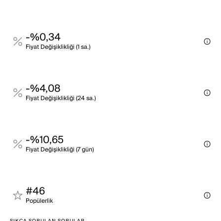
-%0,34
Fi̇yat Deği̇şi̇kli̇kli̇ği̇ (1 sa.)
-%4,08
Fi̇yat Deği̇şi̇kli̇kli̇ği̇ (24 sa.)
-%10,65
Fi̇yat Deği̇şi̇kli̇kli̇ği̇ (7 gün)
#46
Popülerli̇k