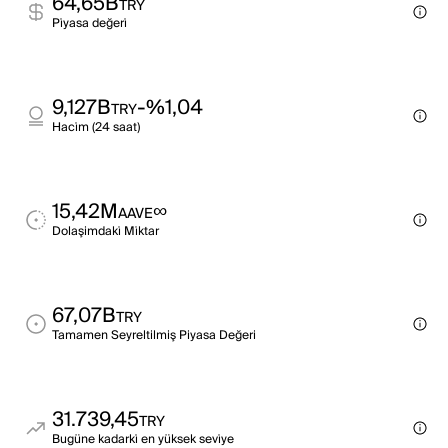
64,65B
TRY
Pi̇yasa değeri̇
9,127B
-%1,04
TRY
Haci̇m (24 saat)
15,42M
∞
AAVE
Dolaşimdaki̇ Mi̇ktar
67,07B
TRY
Tamamen Seyreltilmiş Piyasa Değeri
31.739,45
TRY
Bugüne kadarki̇ en yüksek sevi̇ye