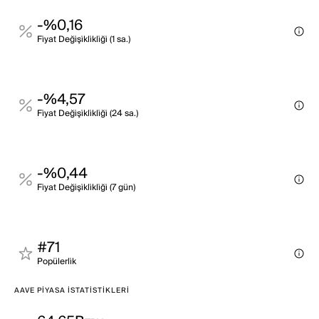
-%0,16
Fi̇yat Deği̇şi̇kli̇kli̇ği̇ (1 sa.)
-%4,57
Fi̇yat Deği̇şi̇kli̇kli̇ği̇ (24 sa.)
-%0,44
Fi̇yat Deği̇şi̇kli̇kli̇ği̇ (7 gün)
#71
Popülerli̇k
AAVE PIYASA İSTATISTIKLERI