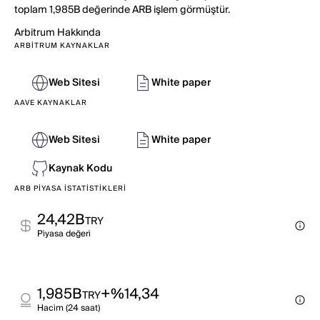
toplam 1,985B değerinde ARB işlem görmüştür.
Arbitrum
Hakkında
ARBITRUM KAYNAKLAR
Web Sitesi
White paper
AAVE KAYNAKLAR
Web Sitesi
White paper
Kaynak Kodu
ARB PIYASA İSTATISTIKLERI
24,42B
TRY
Pi̇yasa değeri̇
1,985B
+%14,34
TRY
Haci̇m (24 saat)