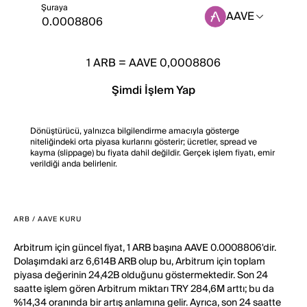
Şuraya
AAVE
1
ARB
=
AAVE 0,0008806
Şimdi İşlem Yap
Dönüştürücü, yalnızca bilgilendirme amacıyla gösterge
niteliğindeki orta piyasa kurlarını gösterir; ücretler, spread ve
kayma (slippage) bu fiyata dahil değildir. Gerçek işlem fiyatı, emir
verildiği anda belirlenir.
ARB / AAVE KURU
Arbitrum için güncel fiyat, 1 ARB başına AAVE 0.0008806'dir.
Dolaşımdaki arz 6,614B ARB olup bu, Arbitrum için toplam
piyasa değerinin 24,42B olduğunu göstermektedir. Son 24
saatte işlem gören Arbitrum miktarı TRY 284,6M arttı; bu da
%14,34 oranında bir artış anlamına gelir. Ayrıca, son 24 saatte