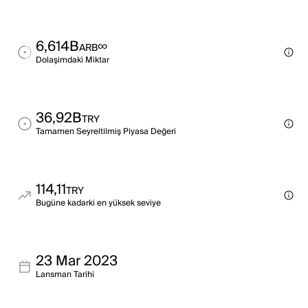
6,614B
∞
ARB
Dolaşimdaki̇ Mi̇ktar
36,92B
TRY
Tamamen Seyreltilmiş Piyasa Değeri
114,11
TRY
Bugüne kadarki̇ en yüksek sevi̇ye
23 Mar 2023
Lansman Tarihi