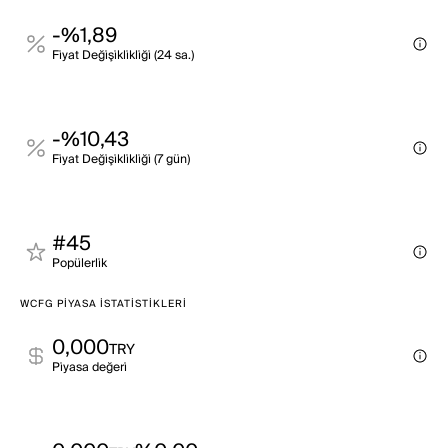
-%1,89
Fi̇yat Deği̇şi̇kli̇kli̇ği̇ (24 sa.)
-%10,43
Fi̇yat Deği̇şi̇kli̇kli̇ği̇ (7 gün)
#45
Popülerli̇k
WCFG PIYASA İSTATISTIKLERI
0,000
TRY
Pi̇yasa değeri̇