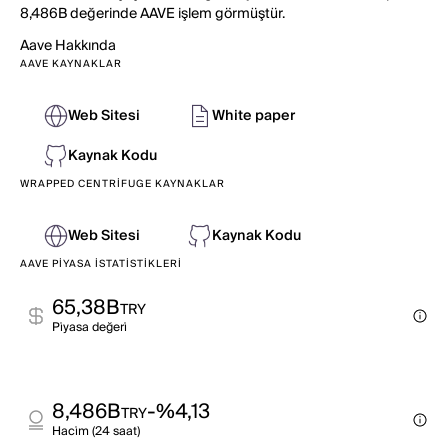
8,486B değerinde AAVE işlem görmüştür.
Aave
Hakkında
AAVE KAYNAKLAR
Web Sitesi
White paper
Kaynak Kodu
WRAPPED CENTRIFUGE KAYNAKLAR
Web Sitesi
Kaynak Kodu
AAVE PIYASA İSTATISTIKLERI
65,38B
TRY
Pi̇yasa değeri̇
8,486B
-%4,13
TRY
Haci̇m (24 saat)