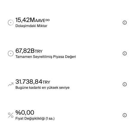
15,42M
∞
AAVE
Dolaşimdaki̇ Mi̇ktar
67,82B
TRY
Tamamen Seyreltilmiş Piyasa Değeri
31.738,84
TRY
Bugüne kadarki̇ en yüksek sevi̇ye
%0,00
Fi̇yat Deği̇şi̇kli̇kli̇ği̇ (1 sa.)