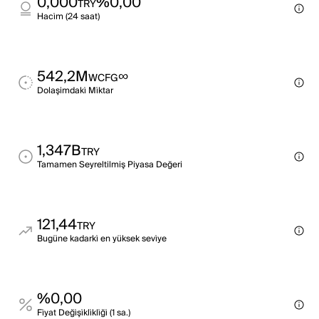
0,000
%0,00
TRY
Haci̇m (24 saat)
542,2M
∞
WCFG
Dolaşimdaki̇ Mi̇ktar
1,347B
TRY
Tamamen Seyreltilmiş Piyasa Değeri
121,44
TRY
Bugüne kadarki̇ en yüksek sevi̇ye
%0,00
Fi̇yat Deği̇şi̇kli̇kli̇ği̇ (1 sa.)