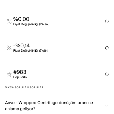
%0,00
Fi̇yat Deği̇şi̇kli̇kli̇ği̇ (24 sa.)
-%0,14
Fi̇yat Deği̇şi̇kli̇kli̇ği̇ (7 gün)
#983
Popülerli̇k
SIKÇA SORULAN SORULAR
Aave - Wrapped Centrifuge dönüşüm oranı ne
anlama geliyor?