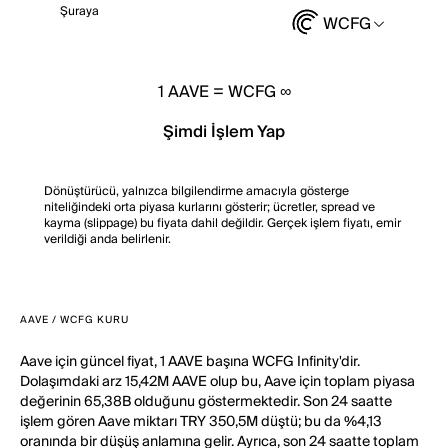
Şuraya
WCFG
1
AAVE
=
WCFG ∞
Şimdi İşlem Yap
Dönüştürücü, yalnızca bilgilendirme amacıyla gösterge
niteliğindeki orta piyasa kurlarını gösterir; ücretler, spread ve
kayma (slippage) bu fiyata dahil değildir. Gerçek işlem fiyatı, emir
verildiği anda belirlenir.
AAVE / WCFG KURU
Aave için güncel fiyat, 1 AAVE başına WCFG Infinity'dir.
Dolaşımdaki arz 15,42M AAVE olup bu, Aave için toplam piyasa
değerinin 65,38B olduğunu göstermektedir. Son 24 saatte
işlem gören Aave miktarı TRY 350,5M düştü; bu da %4,13
oranında bir düşüş anlamına gelir. Ayrıca, son 24 saatte toplam