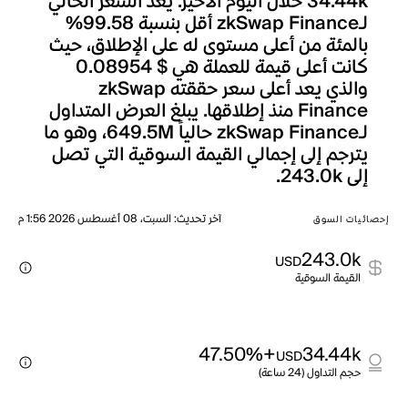
34.44k خلال اليوم الأخير. يعد السعر الحالي
لـzkSwap Finance أقل بنسبة 99.58%
بالمئة من أعلى مستوى له على الإطلاق، حيث
كانت أعلى قيمة للعملة هي $ 0.08954
والذي يعد أعلى سعر حققته zkSwap
Finance منذ إطلاقها. يبلغ العرض المتداول
لـzkSwap Finance حالياً 649.5M، وهو ما
يترجم إلى إجمالي القيمة السوقية التي تصل
إلى 243.0k.
آخر تحديث
:
السبت، 08 أغسطس 2026 1:56 م
إحصائيات السوق
243.0k
USD
القيمة السوقية
+47.50%
34.44k
USD
حجم التداول (24 ساعة)