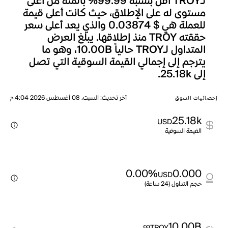
لـTROY أقل بنسبة 99.99% بالمئة من أعلى
مستوى له على الإطلاق، حيث كانت أعلى قيمة
للعملة هي $ 0.03874 والذي يعد أعلى سعر
حققته TROY منذ إطلاقها. يبلغ العرض
المتداول لـTROY حالياً 10.00B، وهو ما
يترجم إلى إجمالي القيمة السوقية التي تصل
إلى 25.18k.
آخر تحديث
:
السبت، 08 أغسطس 2026 4:04 م
إحصائيات السوق
25.18k
USD
القيمة السوقية
0.00%
0.000
USD
حجم التداول (24 ساعة)
∞
10.00B