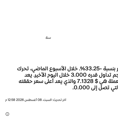
سنة
شهد سعر TOMI خلال الساعة الماضية تغييراً بنسبة +0.12%، وعلى مدار الـ 24 ساعة الماضية، تحرك السعر بنسبة -33.25%. خلال الأسبوع الماضي، تحرك
سعر TOMI بنسبة -47.76%. السعر الحالي لـTOMI هو $ 0.00000000000000000012، مصحوباً بحجم تداول قدره 3.000 خلال اليوم الأخير. يعد
السعر الحالي لـTOMI أقل بنسبة 100.00% بالمئة من أعلى مستوى له على الإطلاق، حيث كانت أعلى قيمة للعملة هي $ 7.1328 والذي يعد أعلى سعر حققته
آخر تحديث
:
السبت، 08 أغسطس 2026 12:58 م