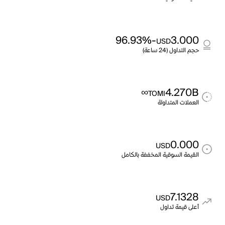
-96.93%
3.000
USD
حجم التداول (24 ساعة)
∞
4.270B
TOMI
العملات المتداولة
0.000
USD
القيمة السوقية المخففة بالكامل
7.1328
USD
أعلى قيمة تداول