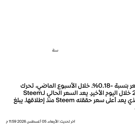
سنة
شهد سعر Steem خلال الساعة الماضية تغييراً بنسبة -0.32%، وعلى مدار الـ 24 ساعة الماضية، تحرك السعر بنسبة -0.18%. خلال الأسبوع الماضي، تحرك
سعر Steem بنسبة +0.52%. السعر الحالي لـSteem هو $ 0.03605، مصحوباً بحجم تداول قدره 2.442M خلال اليوم الأخير. يعد السعر الحالي لـSteem
أقل بنسبة 99.58% بالمئة من أعلى مستوى له على الإطلاق، حيث كانت أعلى قيمة للعملة هي $ 8.5744 والذي يعد أعلى سعر حققته Steem منذ إطلاقها. يبلغ
آخر تحديث
:
الأربعاء، 05 أغسطس 2026 11:59 م