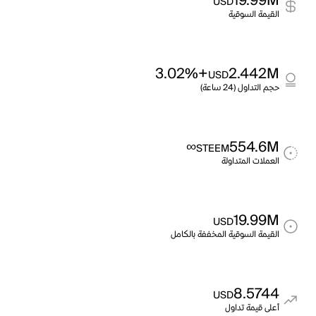
19.99M
USD
القيمة السوقية
+3.02%
2.442M
USD
حجم التداول (24 ساعة)
∞
554.6M
STEEM
العملات المتداولة
19.99M
USD
القيمة السوقية المخففة بالكامل
8.5744
USD
أعلى قيمة تداول