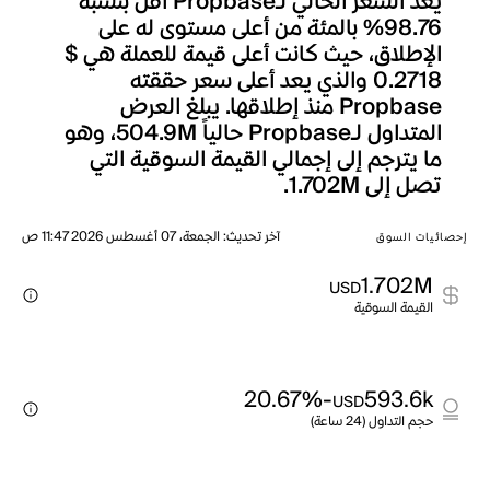
يعد السعر الحالي لـPropbase أقل بنسبة
98.76% بالمئة من أعلى مستوى له على
الإطلاق، حيث كانت أعلى قيمة للعملة هي $
0.2718 والذي يعد أعلى سعر حققته
Propbase منذ إطلاقها. يبلغ العرض
المتداول لـPropbase حالياً 504.9M، وهو
ما يترجم إلى إجمالي القيمة السوقية التي
تصل إلى 1.702M.
آخر تحديث
:
الجمعة، 07 أغسطس 2026 11:47 ص
إحصائيات السوق
1.702M
USD
القيمة السوقية
-20.67%
593.6k
USD
حجم التداول (24 ساعة)