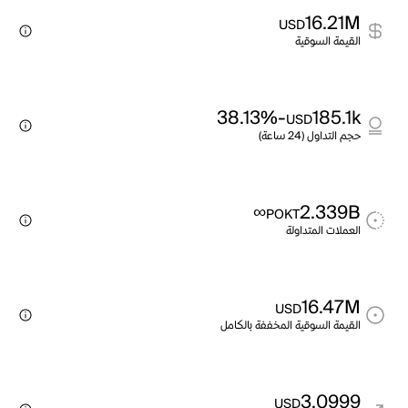
16.21M
USD
القيمة السوقية
-38.13%
185.1k
USD
حجم التداول (24 ساعة)
∞
2.339B
POKT
العملات المتداولة
16.47M
USD
القيمة السوقية المخففة بالكامل
3.0999
USD