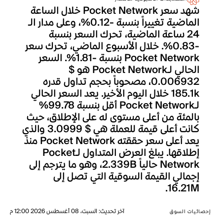
شهد سعر Pocket Network خلال الساعة
الماضية تغييراً بنسبة -0.12%، وعلى مدار الـ
24 ساعة الماضية، تحرك السعر بنسبة
-0.83%. خلال الأسبوع الماضي، تحرك سعر
Pocket Network بنسبة -1.81%. السعر
الحالي لـPocket Network هو $
0.006932، مصحوباً بحجم تداول قدره
185.1k خلال اليوم الأخير. يعد السعر الحالي
لـPocket Network أقل بنسبة 99.78%
بالمئة من أعلى مستوى له على الإطلاق، حيث
كانت أعلى قيمة للعملة هي $ 3.0999 والذي
يعد أعلى سعر حققته Pocket Network منذ
إطلاقها. يبلغ العرض المتداول لـPocket
Network حالياً 2.339B، وهو ما يترجم إلى
إجمالي القيمة السوقية التي تصل إلى
16.21M.
آخر تحديث
:
السبت، 08 أغسطس 2026 12:00 م
إحصائيات السوق