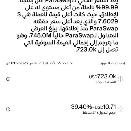
يعد السعر الحالي لـParaSwap أقل بنسبة
99.99% بالمئة من أعلى مستوى له على
الإطلاق، حيث كانت أعلى قيمة للعملة هي $
7.6029 والذي يعد أعلى سعر حققته
ParaSwap منذ إطلاقها. يبلغ العرض
المتداول لـParaSwap حالياً 745.0M، وهو
ما يترجم إلى إجمالي القيمة السوقية التي
تصل إلى 723.0k.
آخر تحديث
:
الأحد، 09 أغسطس 2026 6:02 ص
إحصائيات السوق
723.0k
USD
القيمة السوقية
-39.40%
10.71
USD
حجم التداول (24 ساعة)