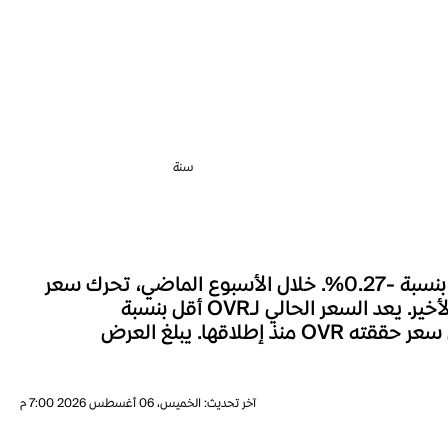
سنة
شهد سعر OVR خلال الساعة الماضية تغييراً بنسبة -0.29%، وعلى مدار الـ 24 ساعة الماضية، تحرك السعر بنسبة -0.27%. خلال الأسبوع الماضي، تحرك سعر
OVR بنسبة -0.38%. السعر الحالي لـOVR هو $ 0.02611، مصحوباً بحجم تداول قدره 134.7k خلال اليوم الأخير. يعد السعر الحالي لـOVR أقل بنسبة
99.37% بالمئة من أعلى مستوى له على الإطلاق، حيث كانت أعلى قيمة للعملة هي $ 4.1158 والذي يعد أعلى سعر حققته OVR منذ إطلاقها. يبلغ العرض
آخر تحديث
:
الخميس، 06 أغسطس 2026 7:00 م