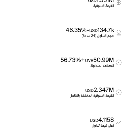
1.331M
USD
القيمة السوقية
-46.35%
134.7k
USD
حجم التداول (24 ساعة)
+56.73%
50.99M
OVR
العملات المتداولة
2.347M
USD
القيمة السوقية المخففة بالكامل
4.1158
USD
أعلى قيمة تداول