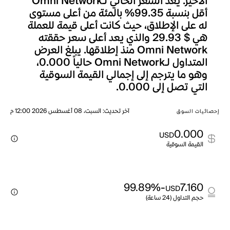
الأخير. يعد السعر الحالي لـOmni Network
أقل بنسبة 99.35% بالمئة من أعلى مستوى
له على الإطلاق، حيث كانت أعلى قيمة للعملة
هي $ 29.93 والذي يعد أعلى سعر حققته
Omni Network منذ إطلاقها. يبلغ العرض
المتداول لـOmni Network حالياً 0.000،
وهو ما يترجم إلى إجمالي القيمة السوقية
التي تصل إلى 0.000.
آخر تحديث
:
السبت، 08 أغسطس 2026 12:00 م
إحصائيات السوق
0.000
USD
القيمة السوقية
-99.89%
7.160
USD
حجم التداول (24 ساعة)