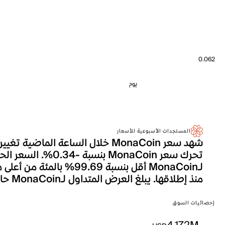
0.062
يوم
المستجدات الأسبوعية للأسعار
منذ إطلاقها. يبلغ العرض المتداول لـMonaCoin حالياً 65.73M، وهو ما يترجم إلى إجمالي القيمة السوقية التي تصل إلى 4.172M.
إحصائيات السوق