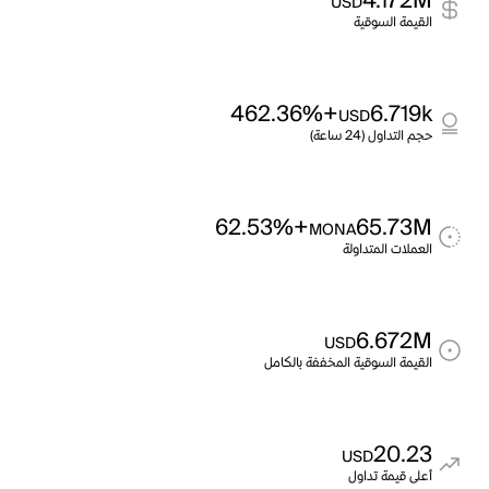
4.172M
USD
القيمة السوقية
+462.36%
6.719k
USD
حجم التداول (24 ساعة)
+62.53%
65.73M
MONA
العملات المتداولة
6.672M
USD
القيمة السوقية المخففة بالكامل
20.23
USD
أعلى قيمة تداول