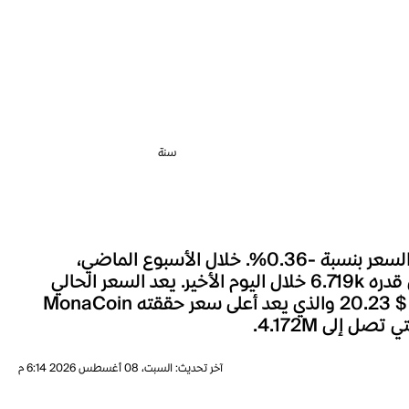
سنة
شهد سعر MonaCoin خلال الساعة الماضية تغييراً بنسبة 0.00%، وعلى مدار الـ 24 ساعة الماضية، تحرك السعر بنسبة -0.36%. خلال الأسبوع الماضي،
تحرك سعر MonaCoin بنسبة -0.34%. السعر الحالي لـMonaCoin هو $ 0.06347، مصحوباً بحجم تداول قدره 6.719k خلال اليوم الأخير. يعد السعر الحالي
لـMonaCoin أقل بنسبة 99.69% بالمئة من أعلى مستوى له على الإطلاق، حيث كانت أعلى قيمة للعملة هي $ 20.23 والذي يعد أعلى سعر حققته MonaCoin
آخر تحديث
:
السبت، 08 أغسطس 2026 6:14 م