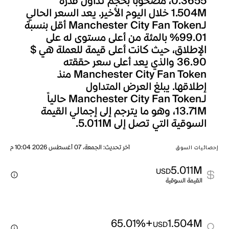
0.3655، مصحوباً بحجم تداول قدره
1.504M خلال اليوم الأخير. يعد السعر الحالي
لـManchester City Fan Token أقل بنسبة
99.01% بالمئة من أعلى مستوى له على
الإطلاق، حيث كانت أعلى قيمة للعملة هي $
36.90 والذي يعد أعلى سعر حققته
Manchester City Fan Token منذ
إطلاقها. يبلغ العرض المتداول
لـManchester City Fan Token حالياً
13.71M، وهو ما يترجم إلى إجمالي القيمة
السوقية التي تصل إلى 5.011M.
آخر تحديث
:
الجمعة، 07 أغسطس 2026 10:04 م
إحصائيات السوق
5.011M
USD
القيمة السوقية
+65.01%
1.504M
USD