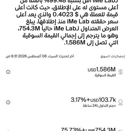
لـiMe Lab أقل بنسبة 99.48% بالمئة من
أعلى مستوى له على الإطلاق، حيث كانت أعلى
قيمة للعملة هي $ 0.4023 والذي يعد أعلى
سعر حققته iMe Lab منذ إطلاقها. يبلغ
العرض المتداول لـiMe Lab حالياً 754.3M،
وهو ما يترجم إلى إجمالي القيمة السوقية
التي تصل إلى 1.586M.
آخر تحديث
:
السبت، 08 أغسطس 2026 6:31 ص
إحصائيات السوق
1.586M
USD
القيمة السوقية
+3.17%
103.7k
USD
حجم التداول (24 ساعة)
+75.73%
754.3M