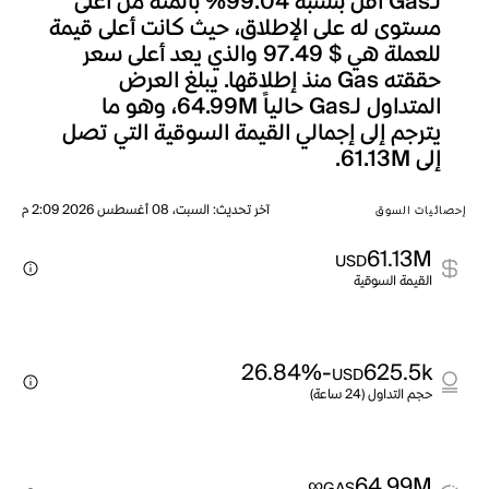
لـGas أقل بنسبة 99.04% بالمئة من أعلى
مستوى له على الإطلاق، حيث كانت أعلى قيمة
للعملة هي $ 97.49 والذي يعد أعلى سعر
حققته Gas منذ إطلاقها. يبلغ العرض
المتداول لـGas حالياً 64.99M، وهو ما
يترجم إلى إجمالي القيمة السوقية التي تصل
إلى 61.13M.
آخر تحديث
:
السبت، 08 أغسطس 2026 2:09 م
إحصائيات السوق
61.13M
USD
القيمة السوقية
-26.84%
625.5k
USD
حجم التداول (24 ساعة)
∞
64.99M