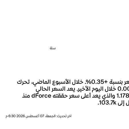
سنة
شهد سعر dForce خلال الساعة الماضية تغييراً بنسبة 0.00%، وعلى مدار الـ 24 ساعة الماضية، تحرك السعر بنسبة +0.35%. خلال الأسبوع الماضي، تحرك
سعر dForce بنسبة -29.56%. السعر الحالي لـdForce هو $ 0.0001038، مصحوباً بحجم تداول قدره 0.000 خلال اليوم الأخير. يعد السعر الحالي
لـdForce أقل بنسبة 99.99% بالمئة من أعلى مستوى له على الإطلاق، حيث كانت أعلى قيمة للعملة هي $ 1.1781 والذي يعد أعلى سعر حققته dForce منذ
آخر تحديث
:
الجمعة، 07 أغسطس 2026 6:30 م