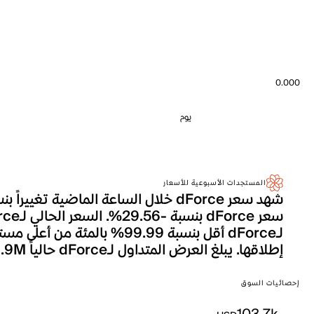
0.000
يوم
المستجدات الأسبوعية للأسعار
إطلاقها. يبلغ العرض المتداول لـdForce حالياً 999.9M، وهو ما يترجم إلى إجمالي القيمة السوقية التي تصل إلى 103.7k.
إحصائيات السوق