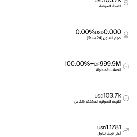
103.7k
USD
القيمة السوقية
0.00%
0.000
USD
حجم التداول (24 ساعة)
+100.00%
999.9M
DF
العملات المتداولة
103.7k
USD
القيمة السوقية المخففة بالكامل
1.1781
USD
أعلى قيمة تداول