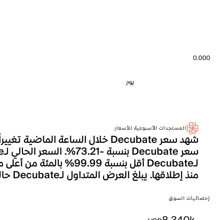
0.000
يوم
المستجدات الأسبوعية للأسعار
منذ إطلاقها. يبلغ العرض المتداول لـDecubate حالياً 380.0M، وهو ما يترجم إلى إجمالي القيمة السوقية التي تصل إلى 8.340k.
إحصائيات السوق