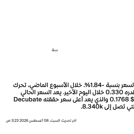
سنة
شهد سعر Decubate خلال الساعة الماضية تغييراً بنسبة 0.00%، وعلى مدار الـ 24 ساعة الماضية، تحرك السعر بنسبة -1.84%. خلال الأسبوع الماضي، تحرك
سعر Decubate بنسبة -73.21%. السعر الحالي لـDecubate هو $ 0.00002195، مصحوباً بحجم تداول قدره 0.330 خلال اليوم الأخير. يعد السعر الحالي
لـDecubate أقل بنسبة 99.99% بالمئة من أعلى مستوى له على الإطلاق، حيث كانت أعلى قيمة للعملة هي $ 0.1768 والذي يعد أعلى سعر حققته Decubate
آخر تحديث
:
السبت، 08 أغسطس 2026 3:23 ص