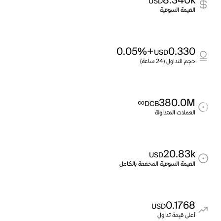
8.340k
USD
القيمة السوقية
+0.05%
0.330
USD
حجم التداول (24 ساعة)
∞
380.0M
DCB
العملات المتداولة
20.83k
USD
القيمة السوقية المخففة بالكامل
0.1768
USD
أعلى قيمة تداول