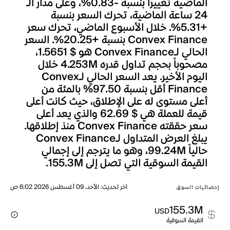
الماضية تغييراً بنسبة -0.83%، وعلى مدار الـ
24 ساعة الماضية، تحرك السعر بنسبة
+5.31%. خلال الأسبوع الماضي، تحرك سعر
Convex Finance بنسبة +20.25%. السعر
الحالي لـConvex Finance هو $ 1.5651،
مصحوباً بحجم تداول قدره 4.253M خلال
اليوم الأخير. يعد السعر الحالي لـConvex
Finance أقل بنسبة 97.50% بالمئة من
أعلى مستوى له على الإطلاق، حيث كانت أعلى
قيمة للعملة هي $ 62.69 والذي يعد أعلى
سعر حققته Convex Finance منذ إطلاقها.
يبلغ العرض المتداول لـConvex Finance
حالياً 99.24M، وهو ما يترجم إلى إجمالي
القيمة السوقية التي تصل إلى 155.3M.
آخر تحديث
:
الأحد، 09 أغسطس 2026 6:02 ص
إحصائيات السوق
155.3M
USD
القيمة السوقية