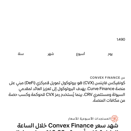
1.490
يوم
أسبوع
شهر
سنة
عن CONVEX FINANCE
كونفيكس فايننس (CVX) هو بروتوكول تمويل لامركزي (DeFi) مبني على
منصة Curve Finance. يهدف البروتوكول إلى تعزيز العائد لمقدمي
السيولة ومستثمري CRV، بينما يُستخدم رمز CVX للحوكمة وكسب حصة
من مكافآت المنصة.
المستجدات الأسبوعية للأسعار
شهد سعر Convex Finance خلال الساعة