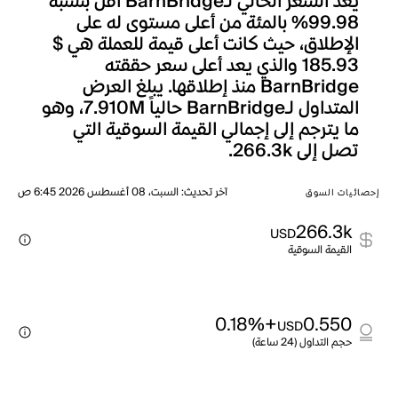
يعد السعر الحالي لـBarnBridge أقل بنسبة
99.98% بالمئة من أعلى مستوى له على
الإطلاق، حيث كانت أعلى قيمة للعملة هي $
185.93 والذي يعد أعلى سعر حققته
BarnBridge منذ إطلاقها. يبلغ العرض
المتداول لـBarnBridge حالياً 7.910M، وهو
ما يترجم إلى إجمالي القيمة السوقية التي
تصل إلى 266.3k.
آخر تحديث
:
السبت، 08 أغسطس 2026 6:45 ص
إحصائيات السوق
266.3k
USD
القيمة السوقية
+0.18%
0.550
USD
حجم التداول (24 ساعة)