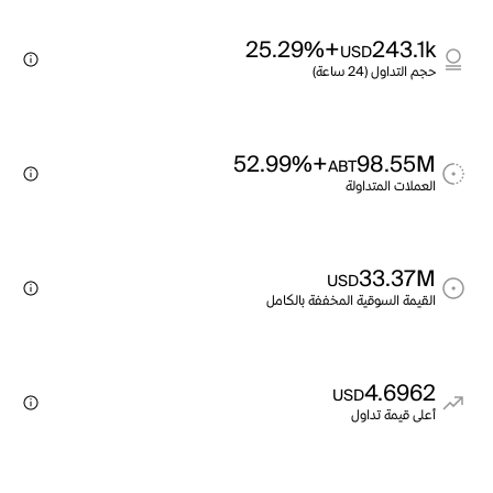
+25.29%
243.1k
USD
حجم التداول (24 ساعة)
+52.99%
98.55M
ABT
العملات المتداولة
33.37M
USD
القيمة السوقية المخففة بالكامل
4.6962
USD
أعلى قيمة تداول