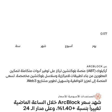
0.177
يوم
أسبوع
شهر
سنة
عن ARCBLOCK
أركبلوك (ABT): منصة بلوكتشين تركز على توفير أدوات متكاملة لتمكين
المطورين من بناء تطبيقات لامركزية وسلاسل بلوكتشين مخصصة. تسعى
المنصة إلى تعزيز التوافقية وتسهيل تطوير مشاريع Web3.
المستجدات الأسبوعية للأسعار
شهد سعر ArcBlock خلال الساعة الماضية
تغييراً بنسبة +1.40%، وعلى مدار الـ 24