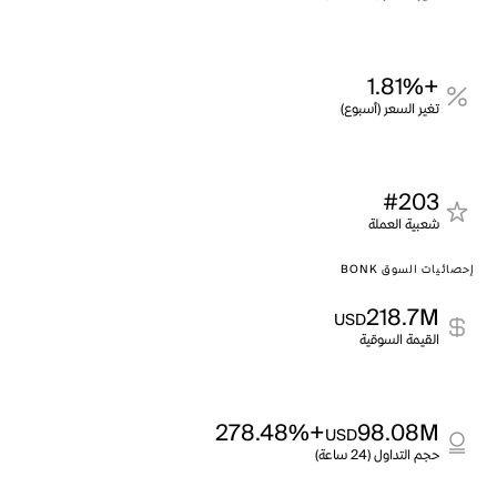
+1.81%
تغير السعر (أسبوع)
#203
شعبية العملة
إحصائيات السوق BONK
218.7M
USD
القيمة السوقية
+278.48%
98.08M
USD
حجم التداول (24 ساعة)