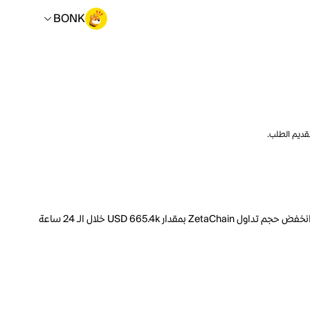
BONK
تقديم الطلب.
السعر الحالي لـ ZetaChain هو BONK 11738.43 لكل ZETA. مع عرض متداول يبلغ 1.558B ZETA، فإن هذا يعني أن قيمة ZetaChain السوقية تبلغ 45.46M. انخفض حجم تداول ZetaChain بمقدار USD 665.4k خلال الـ 24 ساعة