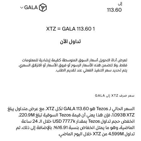
إلى
GALA
XTZ
=
GALA 113.60
1
تداول الآن
تعرض أداة التحويل أسعار السوق المتوسطة كقيمة إرشادية للمعلومات
فقط، ولا تتضمن هذه الأسعار الرسوم أو فروق الأسعار أو الانزلاق السعري.
يتم تحديد سعر التنفيذ الفعلي عند تقديم الطلب.
سعر صرف XTZ إلى GALA
السعر الحالي لـ Tezos هو GALA 113.60 لكل XTZ. مع عرض متداول يبلغ
1.093B XTZ، فإن هذا يعني أن قيمة Tezos السوقية تبلغ 220.9M.
انخفض حجم تداول Tezos بمقدار USD 777.7k خلال الـ 24 ساعة
الماضية، وهو ما يمثل انخفاض بنسبة 16.91%. بالإضافة إلى ذلك، تم
تداول 4.599M من XTZ خلال اليوم الماضي.