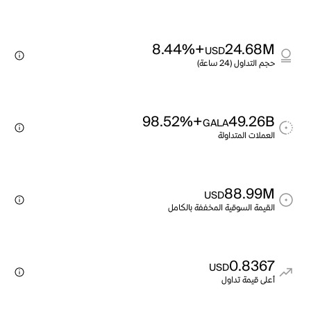
+8.44%
24.68M
USD
حجم التداول (24 ساعة)
+98.52%
49.26B
GALA
العملات المتداولة
88.99M
USD
القيمة السوقية المخففة بالكامل
0.8367
USD
أعلى قيمة تداول