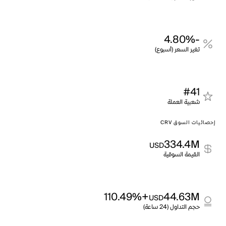
-4.80%
تغير السعر (أسبوع)
#41
شعبية العملة
إحصائيات السوق CRV
334.4M
USD
القيمة السوقية
+110.49%
44.63M
USD
حجم التداول (24 ساعة)