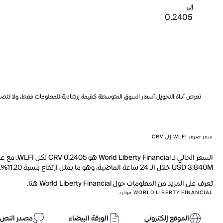
إلى
تعرض أداة التحويل أسعار السوق المتوسطة كقيمة إرشادية للمعلومات فقط، ولا تتضمن ه
سعر صرف WLFI إلى CRV
USD 3.840M خلال الـ 24 ساعة الماضية، وهو ما يمثل ارتفاع بنسبة 11.20%. بالإضافة إلى ذلك، تم تداول 34.29M من WLFI خلال اليوم الماضي.
تعرف على المزيد من المعلومات حول World Liberty Financial هنا.
WORLD LIBERTY FINANCIAL موارد
الموقع إلكتروني
الورقة البيضاء
مصدر النص 