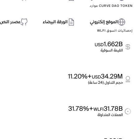
CURVE DAO TOKEN موارد
الموقع إلكتروني
الورقة البيضاء
مصدر النص 
إحصائيات السوق WLFI
1.662B
USD
القيمة السوقية
+11.20%
34.29M
USD
حجم التداول (24 ساعة)
+31.78%
31.78B
WLFI
العملات المتداولة