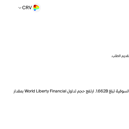
CRV
تقديم الطلب.
السعر الحالي لـ World Liberty Financial هو CRV 0.2405 لكل WLFI. مع عرض متداول يبلغ 31.78B WLFI، فإن هذا يعني أن قيمة World Liberty Financial السوقية تبلغ 1.662B. ارتفع حجم تداول World Liberty Financial بمقدار