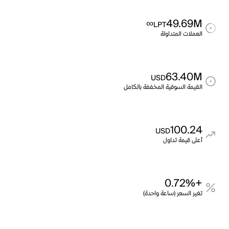
∞
49.69M
LPT
العملات المتداولة
63.40M
USD
القيمة السوقية المخففة بالكامل
100.24
USD
أعلى قيمة تداول
+0.72%
تغير السعر (ساعة واحدة)