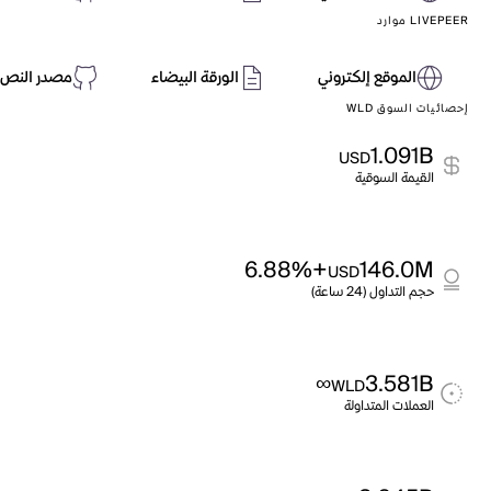
LIVEPEER موارد
الموقع إلكتروني
الورقة البيضاء
مصدر النص 
إحصائيات السوق WLD
1.091B
USD
القيمة السوقية
+6.88%
146.0M
USD
حجم التداول (24 ساعة)
∞
3.581B
WLD
العملات المتداولة