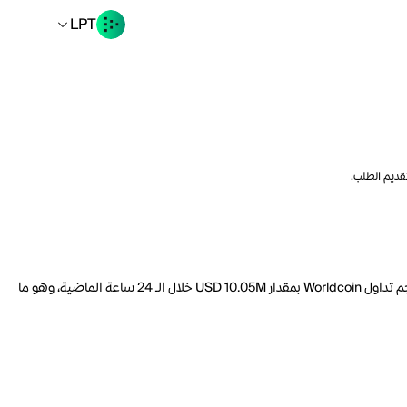
LPT
تقديم الطلب.
السعر الحالي لـ Worldcoin هو LPT 0.2386 لكل WLD. مع عرض متداول يبلغ 3.581B WLD، فإن هذا يعني أن قيمة Worldcoin السوقية تبلغ 1.091B. ارتفع حجم تداول Worldcoin بمقدار USD 10.05M خلال الـ 24 ساعة الماضية، وهو ما