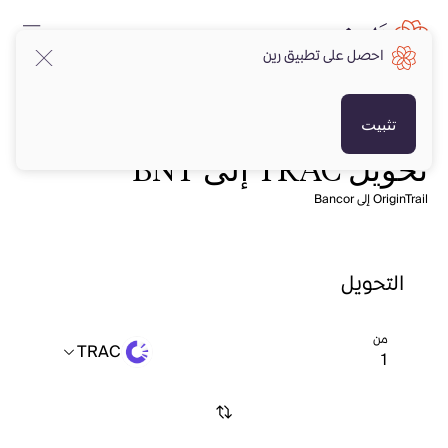
احصل على تطبيق رين
تثبيت
تحويل TRAC إلى BNT
OriginTrail إلى Bancor
التحويل
من
TRAC