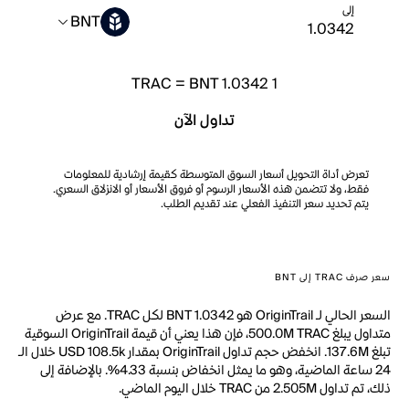
إلى
BNT
TRAC
=
BNT 1.0342
1
تداول الآن
تعرض أداة التحويل أسعار السوق المتوسطة كقيمة إرشادية للمعلومات
فقط، ولا تتضمن هذه الأسعار الرسوم أو فروق الأسعار أو الانزلاق السعري.
يتم تحديد سعر التنفيذ الفعلي عند تقديم الطلب.
سعر صرف TRAC إلى BNT
السعر الحالي لـ OriginTrail هو BNT 1.0342 لكل TRAC. مع عرض
متداول يبلغ 500.0M TRAC، فإن هذا يعني أن قيمة OriginTrail السوقية
تبلغ 137.6M. انخفض حجم تداول OriginTrail بمقدار USD 108.5k خلال الـ
24 ساعة الماضية، وهو ما يمثل انخفاض بنسبة 4.33%. بالإضافة إلى
ذلك، تم تداول 2.505M من TRAC خلال اليوم الماضي.