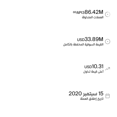
∞
86.42M
API3
العملات المتداولة
33.89M
USD
القيمة السوقية المخففة بالكامل
10.31
USD
أعلى قيمة تداول
15 سبتمبر 2020
تاريخ إطلاق العملة