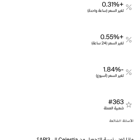
+0.31%
تغير السعر (ساعة واحدة)
+0.55%
تغير السعر (24 ساعة)
-1.84%
تغير السعر (أسبوع)
#363
شعبية العملة
الأسئلة الشائعة
ماذا تعني نسبة التحويل من Celestia إلى API3؟