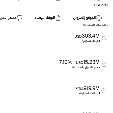
API3 موارد
الموقع إلكتروني
الورقة البيضاء
مصدر النص 
إحصائيات السوق TIA
303.4M
USD
القيمة السوقية
+7.10%
15.23M
USD
حجم التداول (24 ساعة)
∞
919.9M
TIA
العملات المتداولة