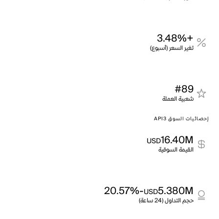
+3.48%
تغير السعر (أسبوع)
#89
شعبية العملة
إحصائيات السوق API3
16.40M
USD
القيمة السوقية
-20.57%
5.380M
USD
حجم التداول (24 ساعة)