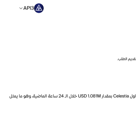
API3
تقديم الطلب.
السعر الحالي لـ Celestia هو API3 1.7385 لكل TIA. مع عرض متداول يبلغ 919.9M TIA، فإن هذا يعني أن قيمة Celestia السوقية تبلغ 303.4M. ارتفع حجم تداول Celestia بمقدار USD 1.081M خلال الـ 24 ساعة الماضية، وهو ما يمثل