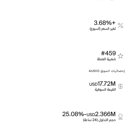
+3.68%
تغير السعر (أسبوع)
#459
شعبية العملة
إحصائيات السوق AUDIO
17.72M
USD
القيمة السوقية
-25.08%
2.366M
USD
حجم التداول (24 ساعة)