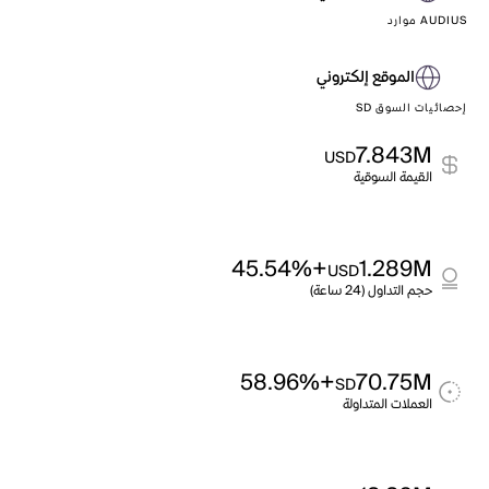
AUDIUS موارد
الموقع إلكتروني
إحصائيات السوق SD
7.843M
USD
القيمة السوقية
+45.54%
1.289M
USD
حجم التداول (24 ساعة)
+58.96%
70.75M
SD
العملات المتداولة