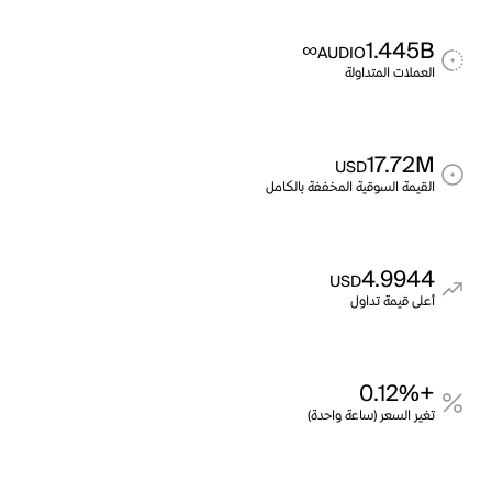
∞
1.445B
AUDIO
العملات المتداولة
17.72M
USD
القيمة السوقية المخففة بالكامل
4.9944
USD
أعلى قيمة تداول
+0.12%
تغير السعر (ساعة واحدة)