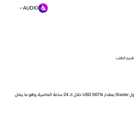
AUDIO
تقديم الطلب.
السعر الحالي لـ Stader هو AUDIO 9.0375 لكل SD. مع عرض متداول يبلغ 70.75M SD، فإن هذا يعني أن قيمة Stader السوقية تبلغ 7.843M. ارتفع حجم تداول Stader بمقدار USD 587.1k خلال الـ 24 ساعة الماضية، وهو ما يمثل