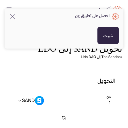
احصل على تطبيق رين
تثبيت
تحويل SAND إلى LDO
The Sandbox إلى Lido DAO
التحويل
من
SAND