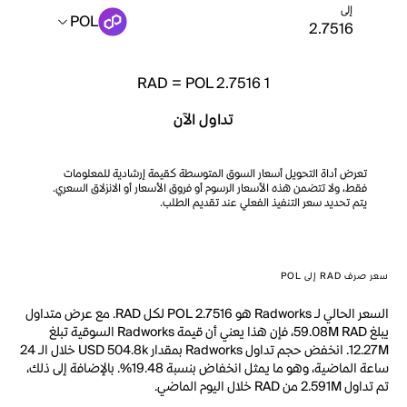
إلى
POL
RAD
=
POL 2.7516
1
تداول الآن
تعرض أداة التحويل أسعار السوق المتوسطة كقيمة إرشادية للمعلومات
فقط، ولا تتضمن هذه الأسعار الرسوم أو فروق الأسعار أو الانزلاق السعري.
يتم تحديد سعر التنفيذ الفعلي عند تقديم الطلب.
سعر صرف RAD إلى POL
السعر الحالي لـ Radworks هو POL 2.7516 لكل RAD. مع عرض متداول
يبلغ 59.08M RAD، فإن هذا يعني أن قيمة Radworks السوقية تبلغ
12.27M. انخفض حجم تداول Radworks بمقدار USD 504.8k خلال الـ 24
ساعة الماضية، وهو ما يمثل انخفاض بنسبة 19.48%. بالإضافة إلى ذلك،
تم تداول 2.591M من RAD خلال اليوم الماضي.