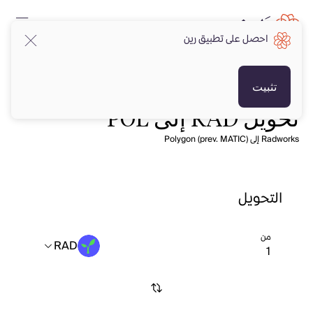
احصل على تطبيق رين
تثبيت
تحويل RAD إلى POL
Radworks إلى Polygon (prev. MATIC)
التحويل
من
RAD