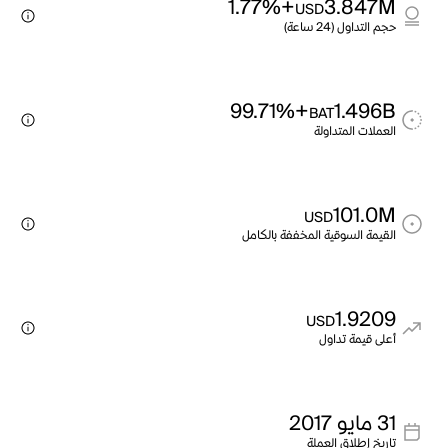
+1.77%
3.847M
USD
حجم التداول (24 ساعة)
+99.71%
1.496B
BAT
العملات المتداولة
101.0M
USD
القيمة السوقية المخففة بالكامل
1.9209
USD
أعلى قيمة تداول
31 مايو 2017
تاريخ إطلاق العملة