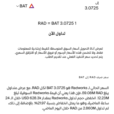
إلى
BAT
RAD
=
BAT 3.0725
1
تداول الآن
تعرض أداة التحويل أسعار السوق المتوسطة كقيمة إرشادية للمعلومات
فقط، ولا تتضمن هذه الأسعار الرسوم أو فروق الأسعار أو الانزلاق السعري.
يتم تحديد سعر التنفيذ الفعلي عند تقديم الطلب.
سعر صرف RAD إلى BAT
السعر الحالي لـ Radworks هو BAT 3.0725 لكل RAD. مع عرض متداول
يبلغ 59.08M RAD، فإن هذا يعني أن قيمة Radworks السوقية تبلغ
12.23M. انخفض حجم تداول Radworks بمقدار USD 628.3k خلال الـ 24
ساعة الماضية، وهو ما يمثل انخفاض بنسبة 21.97%. بالإضافة إلى ذلك،
تم تداول 2.860M من RAD خلال اليوم الماضي.