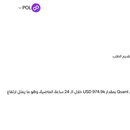
POL
تقديم الطلب.
السعر الحالي لـ Quant هو POL 792.17 لكل QNT. مع عرض متداول يبلغ 12.07M QNT، فإن هذا يعني أن قيمة Quant السوقية تبلغ 718.4M. ارتفع حجم تداول Quant بمقدار USD 974.9k خلال الـ 24 ساعة الماضية، وهو ما يمثل ارتفاع