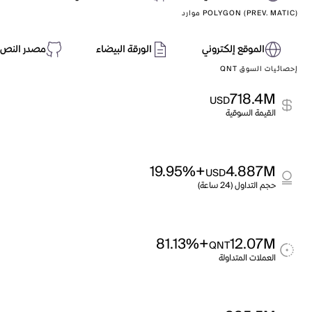
POLYGON (PREV. MATIC) موارد
الموقع إلكتروني
الورقة البيضاء
مصدر النص 
إحصائيات السوق QNT
718.4M
USD
القيمة السوقية
+19.95%
4.887M
USD
حجم التداول (24 ساعة)
+81.13%
12.07M
QNT
العملات المتداولة