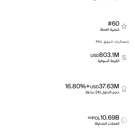
#60
شعبية العملة
إحصائيات السوق POL
803.1M
USD
القيمة السوقية
+16.80%
37.63M
USD
حجم التداول (24 ساعة)
∞
10.69B
POL
العملات المتداولة