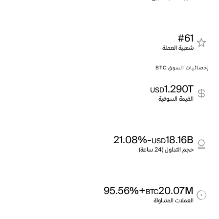
#61
شعبية العملة
إحصائيات السوق BTC
1.290T
USD
القيمة السوقية
-21.08%
18.16B
USD
حجم التداول (24 ساعة)
+95.56%
20.07M
BTC
العملات المتداولة