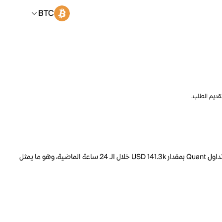
BTC
تقديم الطلب.
السعر الحالي لـ Quant هو BTC 0.0009213 لكل QNT. مع عرض متداول يبلغ 12.07M QNT، فإن هذا يعني أن قيمة Quant السوقية تبلغ 715.3M. ارتفع حجم تداول Quant بمقدار USD 141.3k خلال الـ 24 ساعة الماضية، وهو ما يمثل