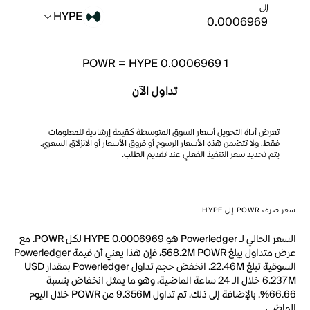
إلى
HYPE
POWR
=
HYPE 0.0006969
1
تداول الآن
تعرض أداة التحويل أسعار السوق المتوسطة كقيمة إرشادية للمعلومات
فقط، ولا تتضمن هذه الأسعار الرسوم أو فروق الأسعار أو الانزلاق السعري.
يتم تحديد سعر التنفيذ الفعلي عند تقديم الطلب.
سعر صرف POWR إلى HYPE
السعر الحالي لـ Powerledger هو HYPE 0.0006969 لكل POWR. مع
عرض متداول يبلغ 568.2M POWR، فإن هذا يعني أن قيمة Powerledger
السوقية تبلغ 22.46M. انخفض حجم تداول Powerledger بمقدار USD
6.237M خلال الـ 24 ساعة الماضية، وهو ما يمثل انخفاض بنسبة
66.66%. بالإضافة إلى ذلك، تم تداول 9.356M من POWR خلال اليوم
الماضي.