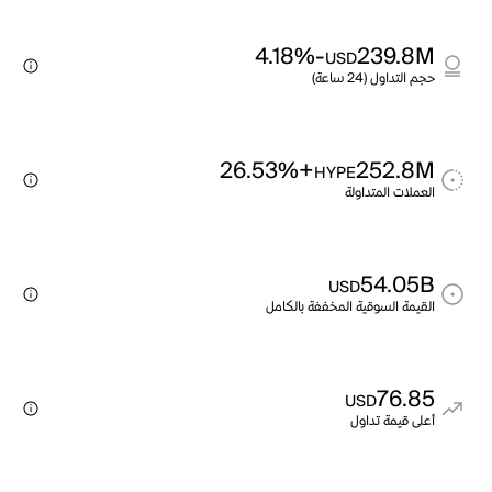
-4.18%
239.8M
USD
حجم التداول (24 ساعة)
+26.53%
252.8M
HYPE
العملات المتداولة
54.05B
USD
القيمة السوقية المخففة بالكامل
76.85
USD
أعلى قيمة تداول