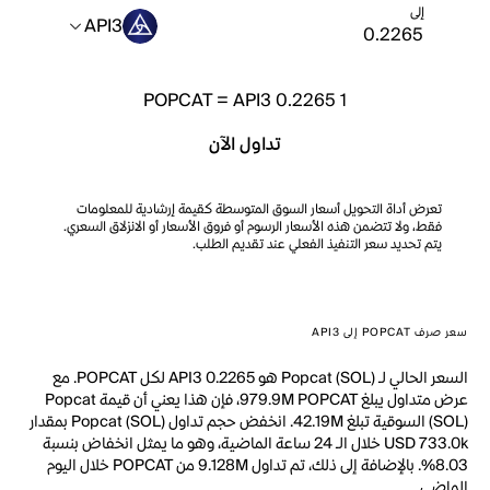
إلى
API3
POPCAT
=
API3 0.2265
1
تداول الآن
تعرض أداة التحويل أسعار السوق المتوسطة كقيمة إرشادية للمعلومات
فقط، ولا تتضمن هذه الأسعار الرسوم أو فروق الأسعار أو الانزلاق السعري.
يتم تحديد سعر التنفيذ الفعلي عند تقديم الطلب.
سعر صرف POPCAT إلى API3
السعر الحالي لـ Popcat (SOL) هو API3 0.2265 لكل POPCAT. مع
عرض متداول يبلغ 979.9M POPCAT، فإن هذا يعني أن قيمة Popcat
(SOL) السوقية تبلغ 42.19M. انخفض حجم تداول Popcat (SOL) بمقدار
USD 733.0k خلال الـ 24 ساعة الماضية، وهو ما يمثل انخفاض بنسبة
8.03%. بالإضافة إلى ذلك، تم تداول 9.128M من POPCAT خلال اليوم
الماضي.