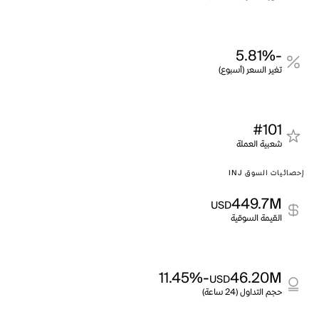
-5.81%
تغير السعر (أسبوع)
#101
شعبية العملة
إحصائيات السوق INJ
449.7M
USD
القيمة السوقية
-11.45%
46.20M
USD
حجم التداول (24 ساعة)