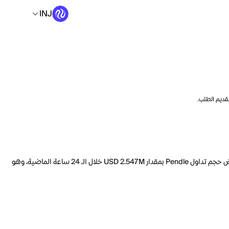
INJ
تقديم الطلب.
السعر الحالي لـ Pendle هو INJ 0.3014 لكل PENDLE. مع عرض متداول يبلغ 172.1M PENDLE، فإن هذا يعني أن قيمة Pendle السوقية تبلغ 233.2M. انخفض حجم تداول Pendle بمقدار USD 2.547M خلال الـ 24 ساعة الماضية، وهو