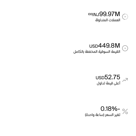
∞
99.97M
INJ
العملات المتداولة
449.8M
USD
القيمة السوقية المخففة بالكامل
52.75
USD
أعلى قيمة تداول
-0.18%
تغير السعر (ساعة واحدة)