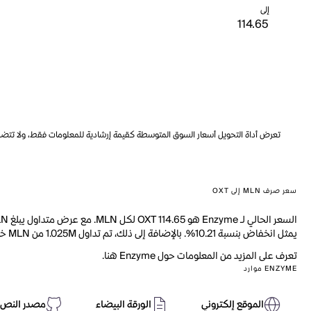
إلى
تعرض أداة التحويل أسعار السوق المتوسطة كقيمة إرشادية للمعلومات فقط، ولا تتضمن ه
سعر صرف MLN إلى OXT
يمثل انخفاض بنسبة 10.21%. بالإضافة إلى ذلك، تم تداول 1.025M من MLN خلال اليوم الماضي.
تعرف على المزيد من المعلومات حول Enzyme هنا.
ENZYME موارد
الموقع إلكتروني
الورقة البيضاء
مصدر النص 