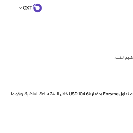
OXT
تقديم الطلب.
السعر الحالي لـ Enzyme هو OXT 114.65 لكل MLN. مع عرض متداول يبلغ 3.276M MLN، فإن هذا يعني أن قيمة Enzyme السوقية تبلغ 4.075M. انخفض حجم تداول Enzyme بمقدار USD 104.6k خلال الـ 24 ساعة الماضية، وهو ما