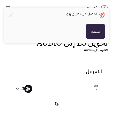
احصل على تطبيق رين
تثبيت
تحويل L3 إلى AUDIO
Layer3 إلى Audius
التحويل
من
L3