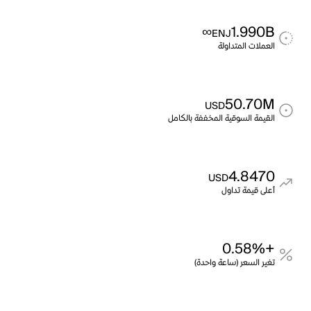
∞
1.990B
ENJ
العملات المتداولة
50.70M
USD
القيمة السوقية المخففة بالكامل
4.8470
USD
أعلى قيمة تداول
+0.58%
تغير السعر (ساعة واحدة)