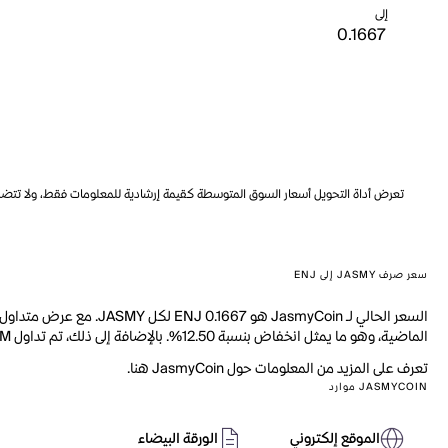
إلى
تعرض أداة التحويل أسعار السوق المتوسطة كقيمة إرشادية للمعلومات فقط، ولا تتضمن ه
سعر صرف JASMY إلى ENJ
الماضية، وهو ما يمثل انخفاض بنسبة 12.50%. بالإضافة إلى ذلك، تم تداول 4.567M من JASMY خلال اليوم الماضي.
تعرف على المزيد من المعلومات حول JasmyCoin هنا.
JASMYCOIN موارد
الموقع إلكتروني
الورقة البيضاء