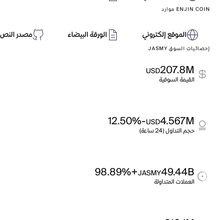
ENJIN COIN موارد
الموقع إلكتروني
الورقة البيضاء
مصدر النص 
إحصائيات السوق JASMY
207.8M
USD
القيمة السوقية
-12.50%
4.567M
USD
حجم التداول (24 ساعة)
+98.89%
49.44B
JASMY
العملات المتداولة