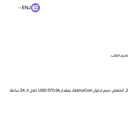
ENJ
تقديم الطلب.
السعر الحالي لـ JasmyCoin هو ENJ 0.1667 لكل JASMY. مع عرض متداول يبلغ 49.44B JASMY، فإن هذا يعني أن قيمة JasmyCoin السوقية تبلغ 207.8M. انخفض حجم تداول JasmyCoin بمقدار USD 570.9k خلال الـ 24 ساعة