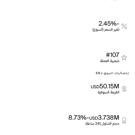
-2.45%
تغير السعر (أسبوع)
#107
شعبية العملة
إحصائيات السوق ENJ
50.15M
USD
القيمة السوقية
-8.73%
3.738M
USD
حجم التداول (24 ساعة)