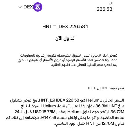
إلى
IDEX
HNT
=
IDEX 226.58
1
تداول الآن
تعرض أداة التحويل أسعار السوق المتوسطة كقيمة إرشادية للمعلومات
فقط، ولا تتضمن هذه الأسعار الرسوم أو فروق الأسعار أو الانزلاق السعري.
يتم تحديد سعر التنفيذ الفعلي عند تقديم الطلب.
سعر صرف HNT إلى IDEX
السعر الحالي لـ Helium هو IDEX 226.58 لكل HNT. مع عرض متداول
يبلغ 186.3M HNT، فإن هذا يعني أن قيمة Helium السوقية تبلغ
36.72M. ارتفع حجم تداول Helium بمقدار USD 18.75M خلال الـ 24
ساعة الماضية، وهو ما يمثل ارتفاع بنسبة 147.56%. بالإضافة إلى ذلك، تم
تداول 12.70M من HNT خلال اليوم الماضي.