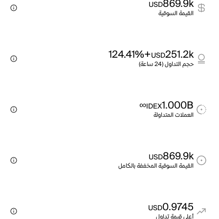
869.9k
USD
القيمة السوقية
+124.41%
251.2k
USD
حجم التداول (24 ساعة)
∞
1.000B
IDEX
العملات المتداولة
869.9k
USD
القيمة السوقية المخففة بالكامل
0.9745
USD
أعلى قيمة تداول