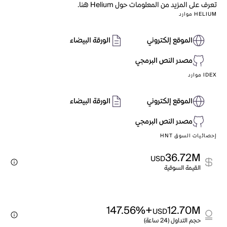
تعرف على المزيد من المعلومات حول Helium هنا.
HELIUM موارد
الموقع إلكتروني
الورقة البيضاء
مصدر النص البرمجي
IDEX موارد
الموقع إلكتروني
الورقة البيضاء
مصدر النص البرمجي
إحصائيات السوق HNT
36.72M
USD
القيمة السوقية
+147.56%
12.70M
USD
حجم التداول (24 ساعة)