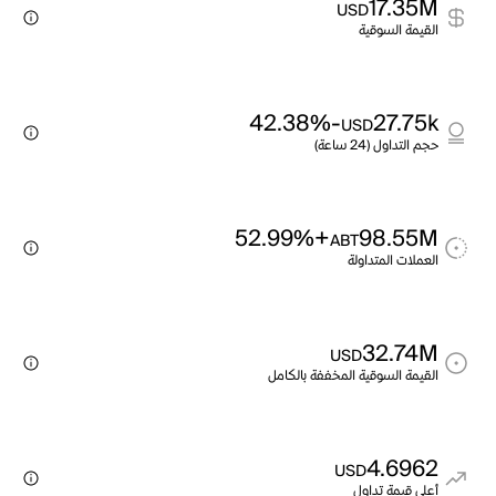
17.35M
USD
القيمة السوقية
-42.38%
27.75k
USD
حجم التداول (24 ساعة)
+52.99%
98.55M
ABT
العملات المتداولة
32.74M
USD
القيمة السوقية المخففة بالكامل
4.6962
USD
أعلى قيمة تداول