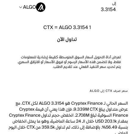
إلى
ALGO
CTX
=
ALGO 3.3154
1
تداول الآن
تعرض أداة التحويل أسعار السوق المتوسطة كقيمة إرشادية للمعلومات
فقط، ولا تتضمن هذه الأسعار الرسوم أو فروق الأسعار أو الانزلاق السعري.
يتم تحديد سعر التنفيذ الفعلي عند تقديم الطلب.
سعر صرف CTX إلى ALGO
السعر الحالي لـ Cryptex Finance هو ALGO 3.3154 لكل CTX. مع
عرض متداول يبلغ 9.339M CTX، فإن هذا يعني أن قيمة Cryptex
Finance السوقية تبلغ 2.708M. انخفض حجم تداول Cryptex Finance
بمقدار USD 203.1k خلال الـ 24 ساعة الماضية، وهو ما يمثل انخفاض
بنسبة 56.49%. بالإضافة إلى ذلك، تم تداول 359.5k من CTX خلال اليوم
الماضي.