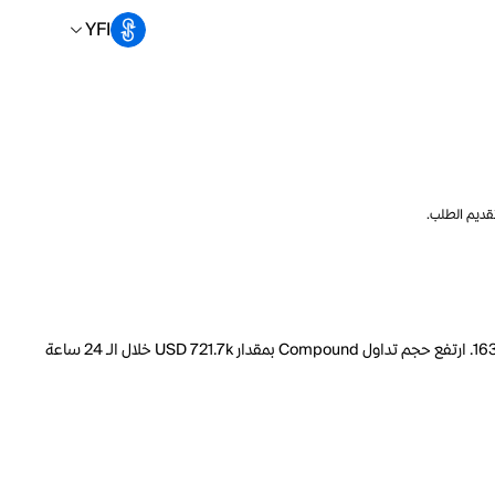
YFI
تقديم الطلب.
السعر الحالي لـ Compound هو YFI 0.007827 لكل COMP. مع عرض متداول يبلغ 10.000M COMP، فإن هذا يعني أن قيمة Compound السوقية تبلغ 163.6M. ارتفع حجم تداول Compound بمقدار USD 721.7k خلال الـ 24 ساعة