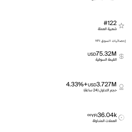
#122
شعبية العملة
إحصائيات السوق YFI
75.32M
USD
القيمة السوقية
+4.33%
3.727M
USD
حجم التداول (24 ساعة)
∞
36.04k
YFI
العملات المتداولة