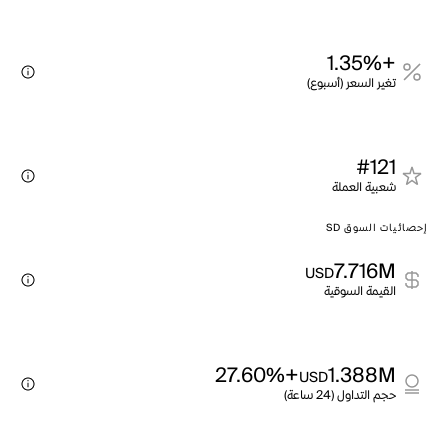
+1.35%
تغير السعر (أسبوع)
#121
شعبية العملة
إحصائيات السوق SD
7.716M
USD
القيمة السوقية
+27.60%
1.388M
USD
حجم التداول (24 ساعة)