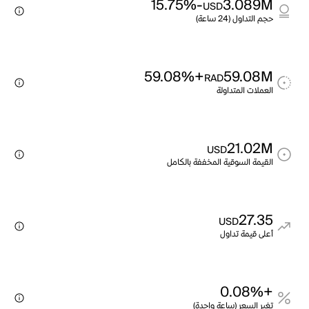
-15.75%
3.089M
USD
حجم التداول (24 ساعة)
+59.08%
59.08M
RAD
العملات المتداولة
21.02M
USD
القيمة السوقية المخففة بالكامل
27.35
USD
أعلى قيمة تداول
+0.08%
تغير السعر (ساعة واحدة)