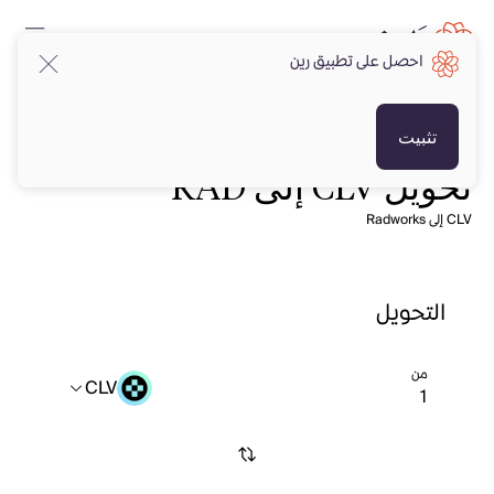
احصل على تطبيق رين
تثبيت
تحويل CLV إلى RAD
CLV إلى Radworks
التحويل
من
CLV