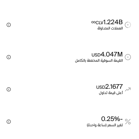
∞
1.224B
CLV
العملات المتداولة
4.047M
USD
القيمة السوقية المخففة بالكامل
2.1677
USD
أعلى قيمة تداول
-0.25%
تغير السعر (ساعة واحدة)