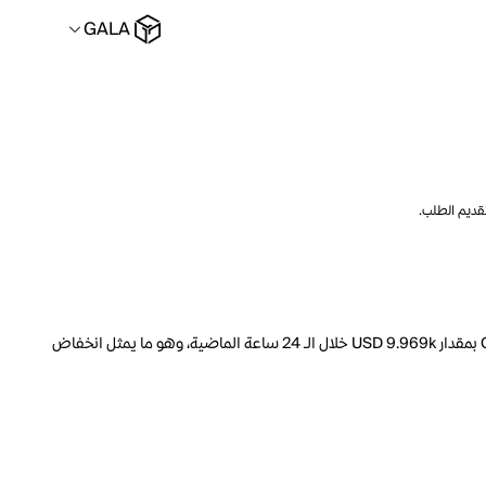
GALA
تقديم الطلب.
السعر الحالي لـ CLV هو GALA 1.1271 لكل CLV. مع عرض متداول يبلغ 1.224B CLV، فإن هذا يعني أن قيمة CLV السوقية تبلغ 2.465M. انخفض حجم تداول CLV بمقدار USD 9.969k خلال الـ 24 ساعة الماضية، وهو ما يمثل انخفاض