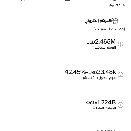
GALA موارد
الموقع إلكتروني
إحصائيات السوق CLV
2.465M
USD
القيمة السوقية
-42.45%
23.48k
USD
حجم التداول (24 ساعة)
∞
1.224B
CLV
العملات المتداولة