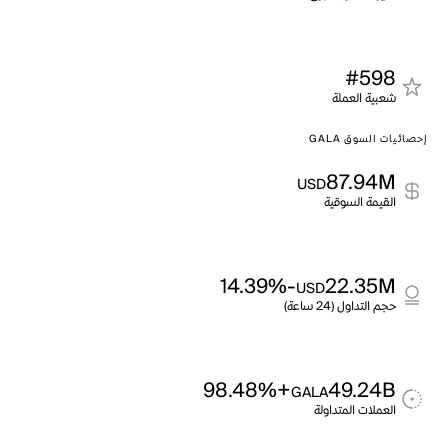
#598
شعبية العملة
إحصائيات السوق GALA
87.94M
USD
القيمة السوقية
-14.39%
22.35M
USD
حجم التداول (24 ساعة)
+98.48%
49.24B
GALA
العملات المتداولة