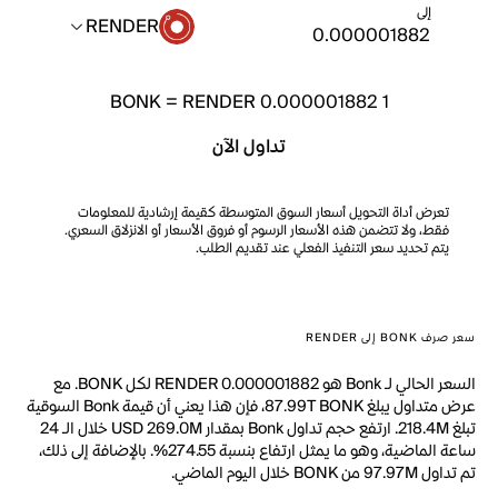
إلى
RENDER
BONK
=
RENDER 0.000001882
1
تداول الآن
تعرض أداة التحويل أسعار السوق المتوسطة كقيمة إرشادية للمعلومات
فقط، ولا تتضمن هذه الأسعار الرسوم أو فروق الأسعار أو الانزلاق السعري.
يتم تحديد سعر التنفيذ الفعلي عند تقديم الطلب.
سعر صرف BONK إلى RENDER
السعر الحالي لـ Bonk هو RENDER 0.000001882 لكل BONK. مع
عرض متداول يبلغ 87.99T BONK، فإن هذا يعني أن قيمة Bonk السوقية
تبلغ 218.4M. ارتفع حجم تداول Bonk بمقدار USD 269.0M خلال الـ 24
ساعة الماضية، وهو ما يمثل ارتفاع بنسبة 274.55%. بالإضافة إلى ذلك،
تم تداول 97.97M من BONK خلال اليوم الماضي.