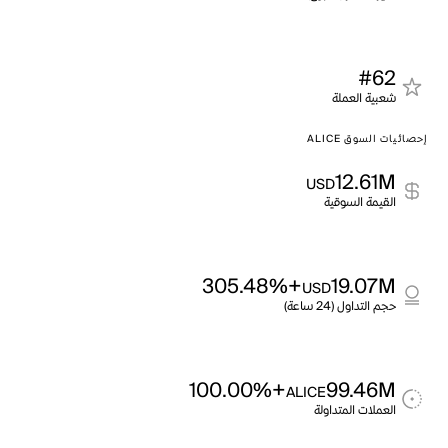
#62
شعبية العملة
إحصائيات السوق ALICE
12.61M
USD
القيمة السوقية
+305.48%
19.07M
USD
حجم التداول (24 ساعة)
+100.00%
99.46M
ALICE
العملات المتداولة