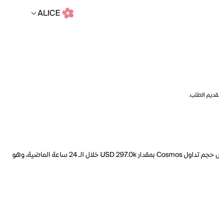
ALICE
تقديم الطلب.
السعر الحالي لـ Cosmos هو ALICE 10.66 لكل ATOM. مع عرض متداول يبلغ 523.4M ATOM، فإن هذا يعني أن قيمة Cosmos السوقية تبلغ 707.6M. انخفض حجم تداول Cosmos بمقدار USD 297.0k خلال الـ 24 ساعة الماضية، وهو