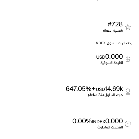
#728
شعبية العملة
إحصائيات السوق INDEX
0.000
USD
القيمة السوقية
+647.05%
14.69k
USD
حجم التداول (24 ساعة)
0.00%
0.000
INDEX
العملات المتداولة