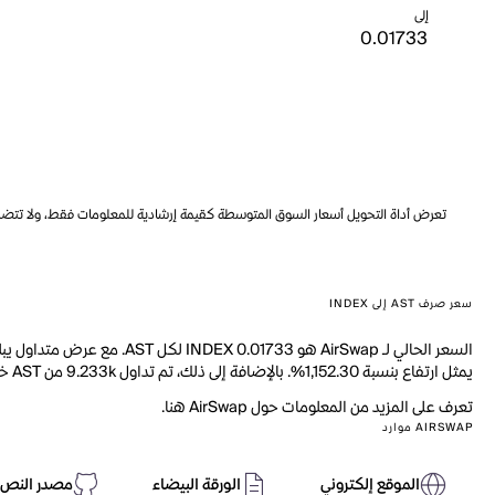
إلى
تعرض أداة التحويل أسعار السوق المتوسطة كقيمة إرشادية للمعلومات فقط، ولا تتضمن ه
سعر صرف AST إلى INDEX
يمثل ارتفاع بنسبة 1,152.30%. بالإضافة إلى ذلك، تم تداول 9.233k من AST خلال اليوم الماضي.
تعرف على المزيد من المعلومات حول AirSwap هنا.
AIRSWAP موارد
الموقع إلكتروني
الورقة البيضاء
مصدر النص 