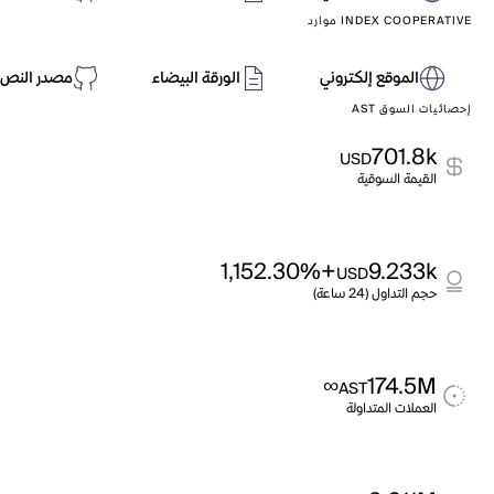
INDEX COOPERATIVE موارد
الموقع إلكتروني
الورقة البيضاء
مصدر النص 
إحصائيات السوق AST
701.8k
USD
القيمة السوقية
+1,152.30%
9.233k
USD
حجم التداول (24 ساعة)
∞
174.5M
AST
العملات المتداولة