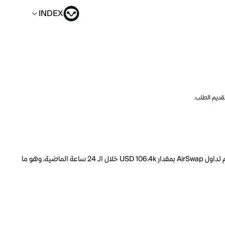
INDEX
تقديم الطلب.
السعر الحالي لـ AirSwap هو INDEX 0.01733 لكل AST. مع عرض متداول يبلغ 174.5M AST، فإن هذا يعني أن قيمة AirSwap السوقية تبلغ 701.8k. ارتفع حجم تداول AirSwap بمقدار USD 106.4k خلال الـ 24 ساعة الماضية، وهو ما