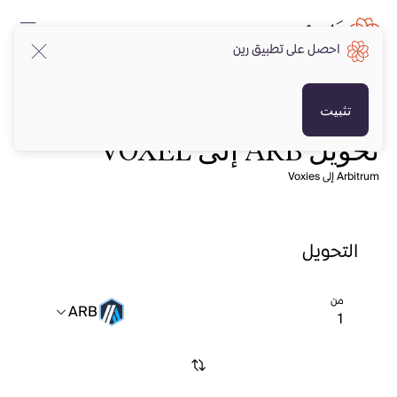
احصل على تطبيق رين
تثبيت
تحويل ARB إلى VOXEL
Arbitrum إلى Voxies
التحويل
من
ARB