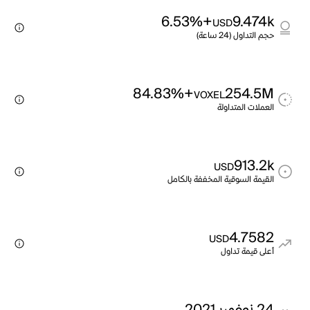
+6.53%
9.474k
USD
حجم التداول (24 ساعة)
+84.83%
254.5M
VOXEL
العملات المتداولة
913.2k
USD
القيمة السوقية المخففة بالكامل
4.7582
USD
أعلى قيمة تداول