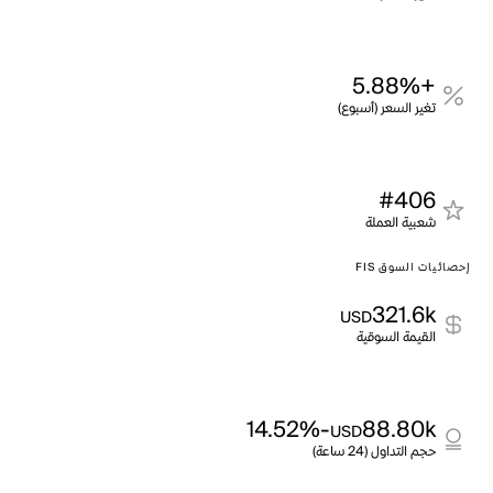
+5.88%
تغير السعر (أسبوع)
#406
شعبية العملة
إحصائيات السوق FIS
321.6k
USD
القيمة السوقية
-14.52%
88.80k
USD
حجم التداول (24 ساعة)