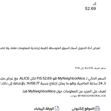
إلى
تعرض أداة التحويل أسعار السوق المتوسطة كقيمة إرشادية للمعلومات فقط، ولا تتضمن ه
سعر صرف ALICE إلى FIS
الـ 24 ساعة الماضية، وهو ما يمثل ارتفاع بنسبة 158.77%. بالإضافة إلى ذلك، تم تداول 12.87M من ALICE خلال اليوم الماضي.
تعرف على المزيد من المعلومات حول MyNeighborAlice هنا.
MYNEIGHBORALICE موارد
الموقع إلكتروني
الورقة البيضاء