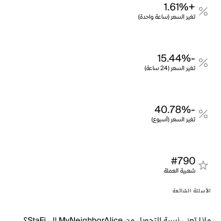
+1.61%
تغير السعر (ساعة واحدة)
-15.44%
تغير السعر (24 ساعة)
-40.78%
تغير السعر (أسبوع)
#790
شعبية العملة
الأسئلة الشائعة
ماذا تعني نسبة التحويل من MyNeighborAlice إلى StaFi؟