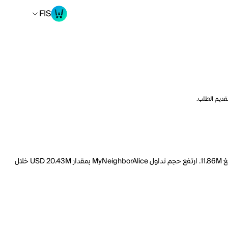
FIS
تقديم الطلب.
السعر الحالي لـ MyNeighborAlice هو FIS 52.69 لكل ALICE. مع عرض متداول يبلغ 99.46M ALICE، فإن هذا يعني أن قيمة MyNeighborAlice السوقية تبلغ 11.86M. ارتفع حجم تداول MyNeighborAlice بمقدار USD 20.43M خلال