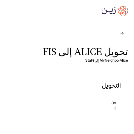
تحويل ALICE إلى FIS
MyNeighborAlice إلى StaFi
التحويل
من